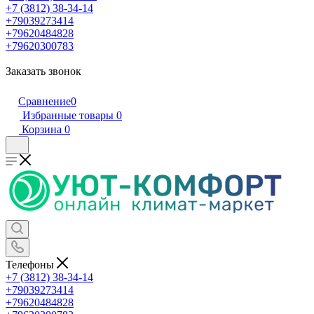
+7 (3812) 38-34-14
+79039273414
+79620484828
+79620300783
Заказать звонок
Сравнение
0
Избранные товары
0
Корзина
0
Телефоны
+7 (3812) 38-34-14
+79039273414
+79620484828