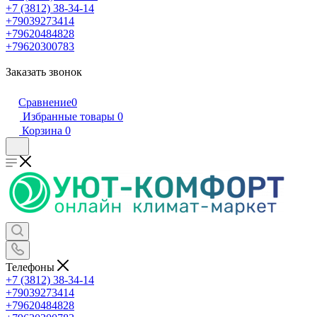
+7 (3812) 38-34-14
+79039273414
+79620484828
+79620300783
Заказать звонок
Сравнение
0
Избранные товары
0
Корзина
0
Телефоны
+7 (3812) 38-34-14
+79039273414
+79620484828