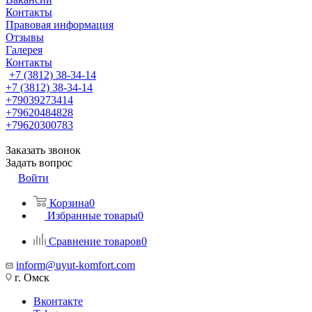
Контакты
Правовая информация
Отзывы
Галерея
Контакты
+7 (3812) 38-34-14
+7 (3812) 38-34-14
+79039273414
+79620484828
+79620300783
Заказать звонок
Задать вопрос
Войти
Корзина
0
Избранные товары
0
Сравнение товаров
0
inform@uyut-komfort.com
г. Омск
Вконтакте