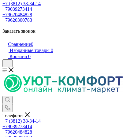
+7 (3812) 38-34-14
+79039273414
+79620484828
+79620300783
Заказать звонок
Сравнение
0
Избранные товары
0
Корзина
0
Телефоны
+7 (3812) 38-34-14
+79039273414
+79620484828