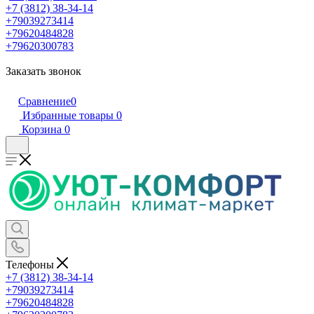
+7 (3812) 38-34-14
+79039273414
+79620484828
+79620300783
Заказать звонок
Сравнение
0
Избранные товары
0
Корзина
0
Телефоны
+7 (3812) 38-34-14
+79039273414
+79620484828