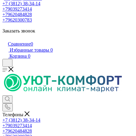
+7 (3812) 38-34-14
+79039273414
+79620484828
+79620300783
Заказать звонок
Сравнение
0
Избранные товары
0
Корзина
0
Телефоны
+7 (3812) 38-34-14
+79039273414
+79620484828