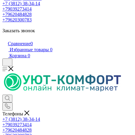
+7 (3812) 38-34-14
+79039273414
+79620484828
+79620300783
Заказать звонок
Сравнение
0
Избранные товары
0
Корзина
0
Телефоны
+7 (3812) 38-34-14
+79039273414
+79620484828