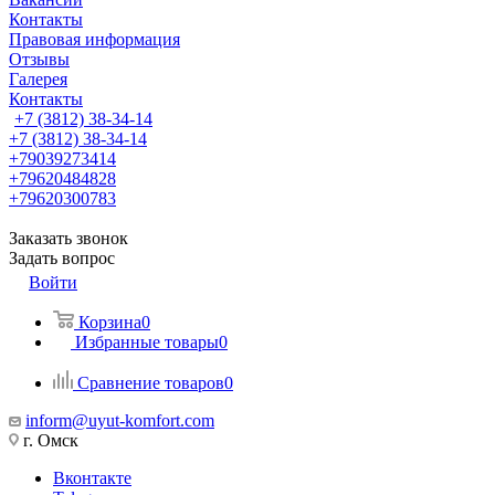
Контакты
Правовая информация
Отзывы
Галерея
Контакты
+7 (3812) 38-34-14
+7 (3812) 38-34-14
+79039273414
+79620484828
+79620300783
Заказать звонок
Задать вопрос
Войти
Корзина
0
Избранные товары
0
Сравнение товаров
0
inform@uyut-komfort.com
г. Омск
Вконтакте