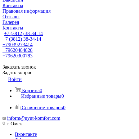
Контакты
Правовая информация
Отзывы
Галерея
Контакты
+7 (3812) 38-34-14
+7 (3812) 38-34-14
+79039273414
+79620484828
+79620300783
Заказать звонок
Задать вопрос
Войти
Корзина
0
Избранные товары
0
Сравнение товаров
0
inform@uyut-komfort.com
г. Омск
Вконтакте