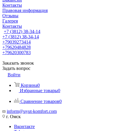
Контакты
Правовая информация
Отзывы
Галерея
Контакты
+7 (3812) 38-34-14
+7 (3812) 38-34-14
+79039273414
+79620484828
+79620300783
Заказать звонок
Задать вопрос
Войти
Корзина
0
Избранные товары
0
Сравнение товаров
0
inform@uyut-komfort.com
г. Омск
Вконтакте