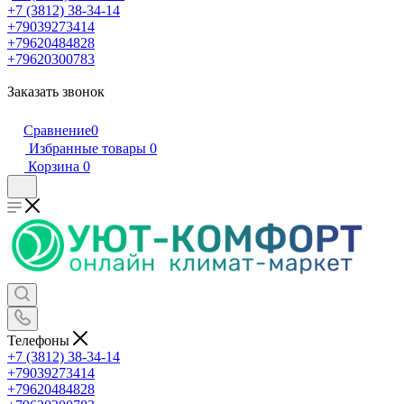
+7 (3812) 38-34-14
+79039273414
+79620484828
+79620300783
Заказать звонок
Сравнение
0
Избранные товары
0
Корзина
0
Телефоны
+7 (3812) 38-34-14
+79039273414
+79620484828