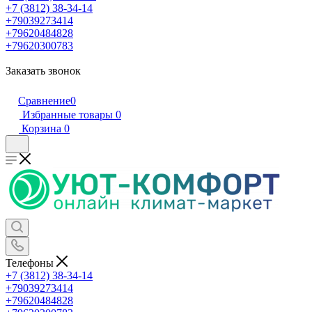
+7 (3812) 38-34-14
+79039273414
+79620484828
+79620300783
Заказать звонок
Сравнение
0
Избранные товары
0
Корзина
0
Телефоны
+7 (3812) 38-34-14
+79039273414
+79620484828