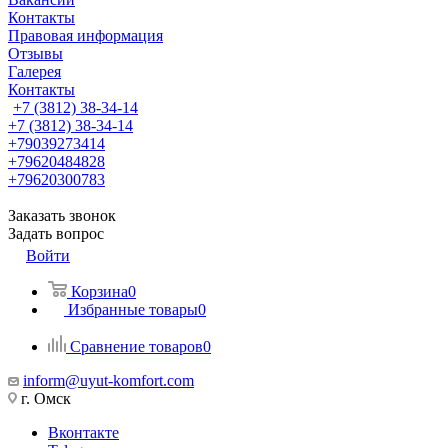
Контакты
Правовая информация
Отзывы
Галерея
Контакты
+7 (3812) 38-34-14
+7 (3812) 38-34-14
+79039273414
+79620484828
+79620300783
Заказать звонок
Задать вопрос
Войти
Корзина
0
Избранные товары
0
Сравнение товаров
0
inform@uyut-komfort.com
г. Омск
Вконтакте