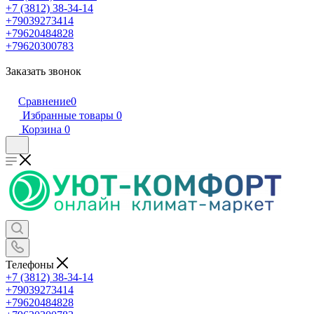
+7 (3812) 38-34-14
+79039273414
+79620484828
+79620300783
Заказать звонок
Сравнение
0
Избранные товары
0
Корзина
0
Телефоны
+7 (3812) 38-34-14
+79039273414
+79620484828