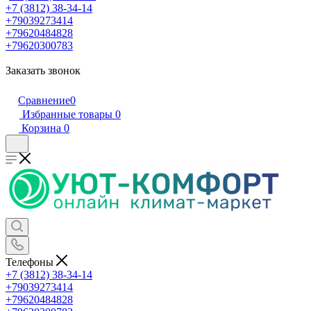
+7 (3812) 38-34-14
+79039273414
+79620484828
+79620300783
Заказать звонок
Сравнение
0
Избранные товары
0
Корзина
0
Телефоны
+7 (3812) 38-34-14
+79039273414
+79620484828