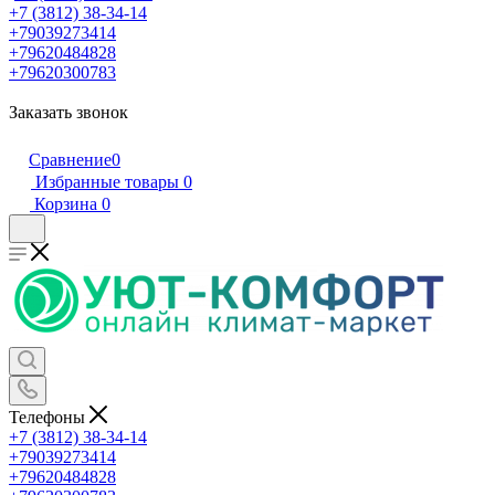
+7 (3812) 38-34-14
+79039273414
+79620484828
+79620300783
Заказать звонок
Сравнение
0
Избранные товары
0
Корзина
0
Телефоны
+7 (3812) 38-34-14
+79039273414
+79620484828