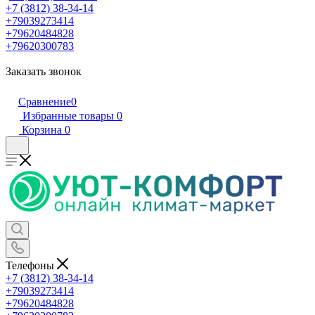
+7 (3812) 38-34-14
+79039273414
+79620484828
+79620300783
Заказать звонок
Сравнение
0
Избранные товары
0
Корзина
0
Телефоны
+7 (3812) 38-34-14
+79039273414
+79620484828