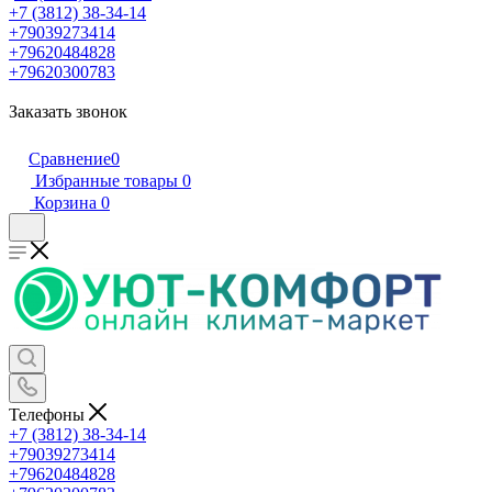
+7 (3812) 38-34-14
+79039273414
+79620484828
+79620300783
Заказать звонок
Сравнение
0
Избранные товары
0
Корзина
0
Телефоны
+7 (3812) 38-34-14
+79039273414
+79620484828