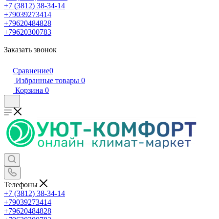
+7 (3812) 38-34-14
+79039273414
+79620484828
+79620300783
Заказать звонок
Сравнение
0
Избранные товары
0
Корзина
0
Телефоны
+7 (3812) 38-34-14
+79039273414
+79620484828