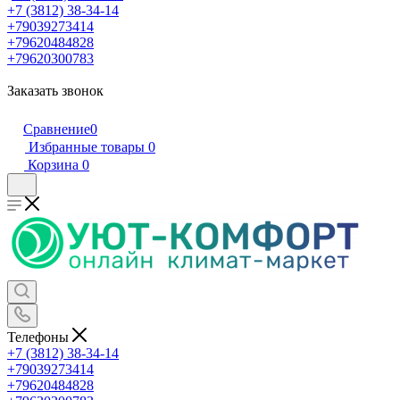
+7 (3812) 38-34-14
+79039273414
+79620484828
+79620300783
Заказать звонок
Сравнение
0
Избранные товары
0
Корзина
0
Телефоны
+7 (3812) 38-34-14
+79039273414
+79620484828