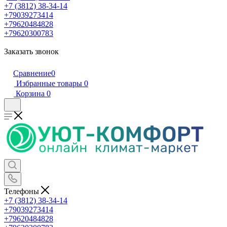
+7 (3812) 38-34-14
+79039273414
+79620484828
+79620300783
Заказать звонок
Сравнение
0
Избранные товары
0
Корзина
0
Телефоны
+7 (3812) 38-34-14
+79039273414
+79620484828