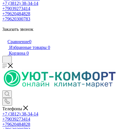
+7 (3812) 38-34-14
+79039273414
+79620484828
+79620300783
Заказать звонок
Сравнение
0
Избранные товары
0
Корзина
0
Телефоны
+7 (3812) 38-34-14
+79039273414
+79620484828