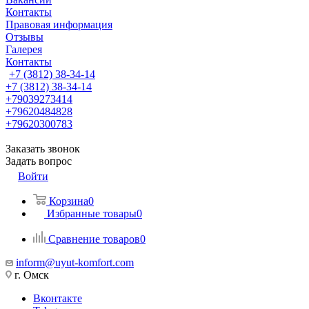
Контакты
Правовая информация
Отзывы
Галерея
Контакты
+7 (3812) 38-34-14
+7 (3812) 38-34-14
+79039273414
+79620484828
+79620300783
Заказать звонок
Задать вопрос
Войти
Корзина
0
Избранные товары
0
Сравнение товаров
0
inform@uyut-komfort.com
г. Омск
Вконтакте