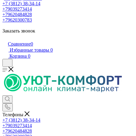
+7 (3812) 38-34-14
+79039273414
+79620484828
+79620300783
Заказать звонок
Сравнение
0
Избранные товары
0
Корзина
0
Телефоны
+7 (3812) 38-34-14
+79039273414
+79620484828