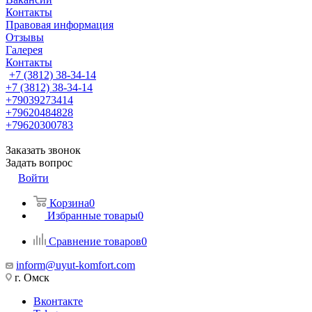
Контакты
Правовая информация
Отзывы
Галерея
Контакты
+7 (3812) 38-34-14
+7 (3812) 38-34-14
+79039273414
+79620484828
+79620300783
Заказать звонок
Задать вопрос
Войти
Корзина
0
Избранные товары
0
Сравнение товаров
0
inform@uyut-komfort.com
г. Омск
Вконтакте