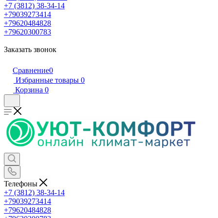
+7 (3812) 38-34-14
+79039273414
+79620484828
+79620300783
Заказать звонок
Сравнение
0
Избранные товары
0
Корзина
0
Телефоны
+7 (3812) 38-34-14
+79039273414
+79620484828