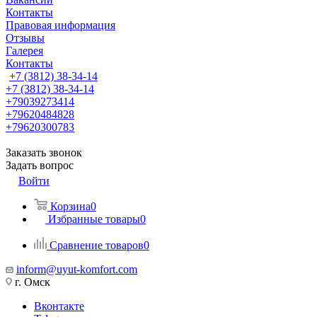
Контакты
Правовая информация
Отзывы
Галерея
Контакты
+7 (3812) 38-34-14
+7 (3812) 38-34-14
+79039273414
+79620484828
+79620300783
Заказать звонок
Задать вопрос
Войти
Корзина
0
Избранные товары
0
Сравнение товаров
0
inform@uyut-komfort.com
г. Омск
Вконтакте