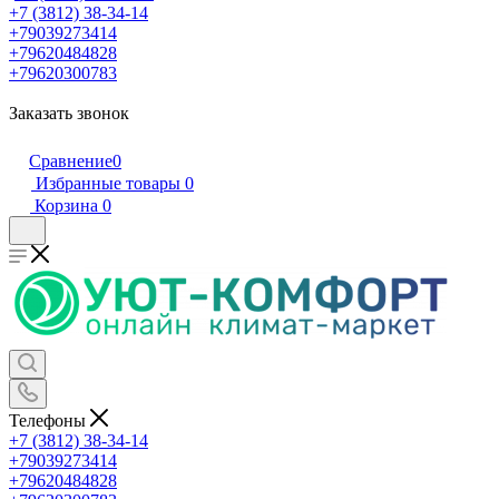
+7 (3812) 38-34-14
+79039273414
+79620484828
+79620300783
Заказать звонок
Сравнение
0
Избранные товары
0
Корзина
0
Телефоны
+7 (3812) 38-34-14
+79039273414
+79620484828