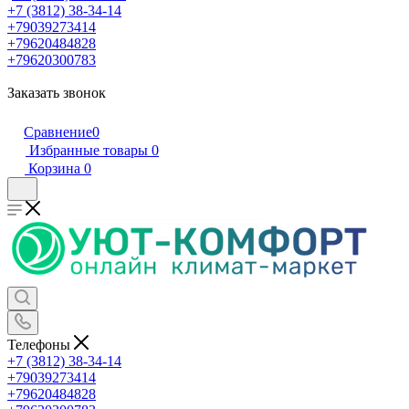
+7 (3812) 38-34-14
+79039273414
+79620484828
+79620300783
Заказать звонок
Сравнение
0
Избранные товары
0
Корзина
0
Телефоны
+7 (3812) 38-34-14
+79039273414
+79620484828