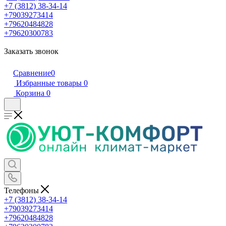
+7 (3812) 38-34-14
+79039273414
+79620484828
+79620300783
Заказать звонок
Сравнение
0
Избранные товары
0
Корзина
0
Телефоны
+7 (3812) 38-34-14
+79039273414
+79620484828