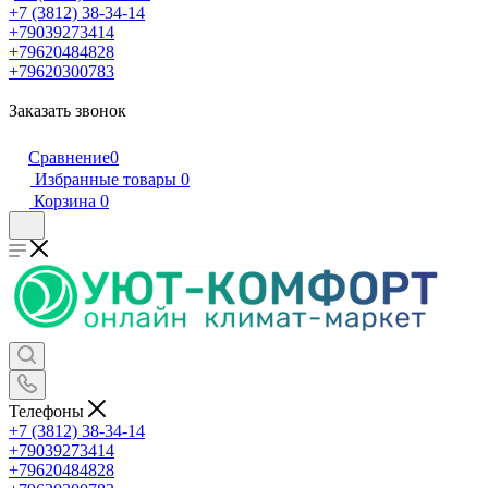
+7 (3812) 38-34-14
+79039273414
+79620484828
+79620300783
Заказать звонок
Сравнение
0
Избранные товары
0
Корзина
0
Телефоны
+7 (3812) 38-34-14
+79039273414
+79620484828