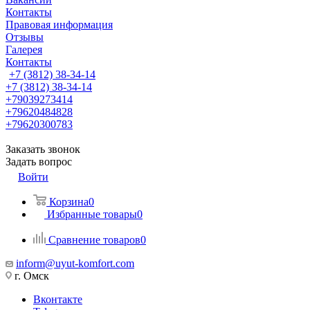
Контакты
Правовая информация
Отзывы
Галерея
Контакты
+7 (3812) 38-34-14
+7 (3812) 38-34-14
+79039273414
+79620484828
+79620300783
Заказать звонок
Задать вопрос
Войти
Корзина
0
Избранные товары
0
Сравнение товаров
0
inform@uyut-komfort.com
г. Омск
Вконтакте