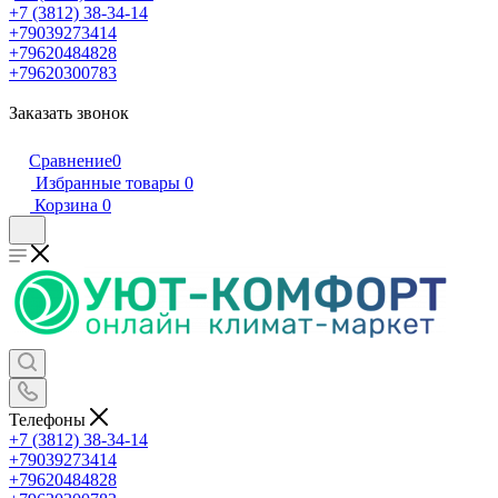
+7 (3812) 38-34-14
+79039273414
+79620484828
+79620300783
Заказать звонок
Сравнение
0
Избранные товары
0
Корзина
0
Телефоны
+7 (3812) 38-34-14
+79039273414
+79620484828