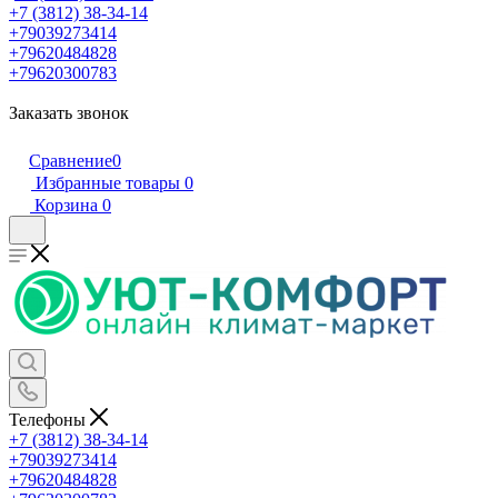
+7 (3812) 38-34-14
+79039273414
+79620484828
+79620300783
Заказать звонок
Сравнение
0
Избранные товары
0
Корзина
0
Телефоны
+7 (3812) 38-34-14
+79039273414
+79620484828