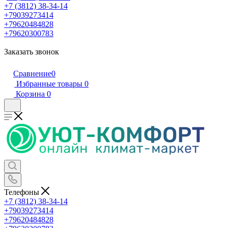
+7 (3812) 38-34-14
+79039273414
+79620484828
+79620300783
Заказать звонок
Сравнение
0
Избранные товары
0
Корзина
0
Телефоны
+7 (3812) 38-34-14
+79039273414
+79620484828