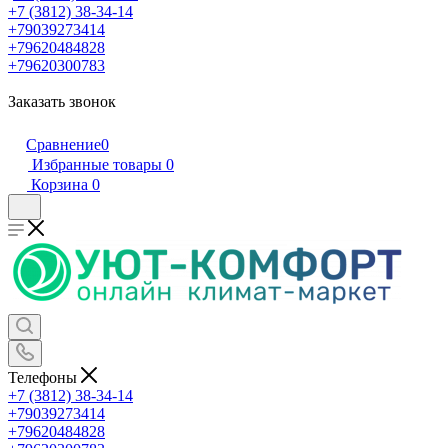
+7 (3812) 38-34-14
+79039273414
+79620484828
+79620300783
Заказать звонок
Сравнение
0
Избранные товары
0
Корзина
0
Телефоны
+7 (3812) 38-34-14
+79039273414
+79620484828