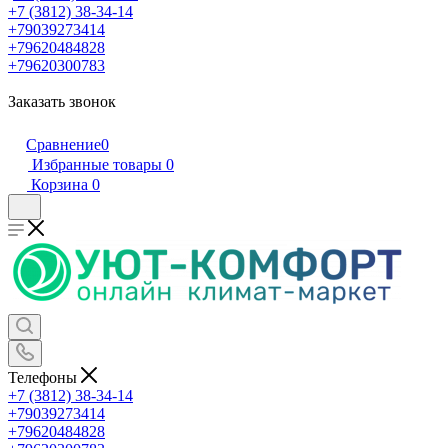
+7 (3812) 38-34-14
+79039273414
+79620484828
+79620300783
Заказать звонок
Сравнение
0
Избранные товары
0
Корзина
0
Телефоны
+7 (3812) 38-34-14
+79039273414
+79620484828