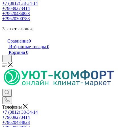
+7 (3812) 38-34-14
+79039273414
+79620484828
+79620300783
Заказать звонок
Сравнение
0
Избранные товары
0
Корзина
0
Телефоны
+7 (3812) 38-34-14
+79039273414
+79620484828