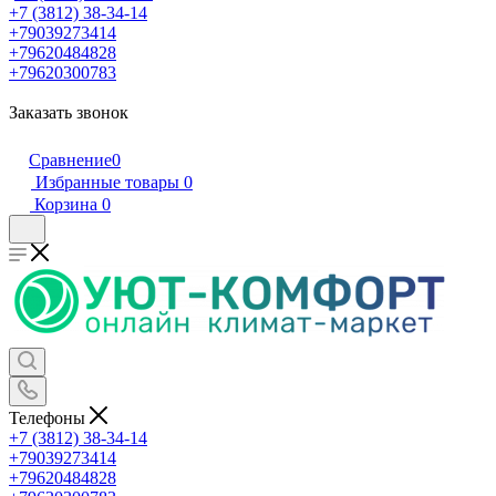
+7 (3812) 38-34-14
+79039273414
+79620484828
+79620300783
Заказать звонок
Сравнение
0
Избранные товары
0
Корзина
0
Телефоны
+7 (3812) 38-34-14
+79039273414
+79620484828