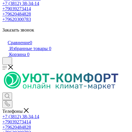
+7 (3812) 38-34-14
+79039273414
+79620484828
+79620300783
Заказать звонок
Сравнение
0
Избранные товары
0
Корзина
0
Телефоны
+7 (3812) 38-34-14
+79039273414
+79620484828