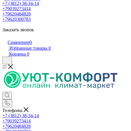
+7 (3812) 38-34-14
+79039273414
+79620484828
+79620300783
Заказать звонок
Сравнение
0
Избранные товары
0
Корзина
0
Телефоны
+7 (3812) 38-34-14
+79039273414
+79620484828