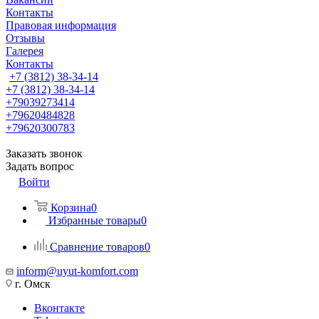
Контакты
Правовая информация
Отзывы
Галерея
Контакты
+7 (3812) 38-34-14
+7 (3812) 38-34-14
+79039273414
+79620484828
+79620300783
Заказать звонок
Задать вопрос
Войти
Корзина
0
Избранные товары
0
Сравнение товаров
0
inform@uyut-komfort.com
г. Омск
Вконтакте