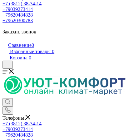
+7 (3812) 38-34-14
+79039273414
+79620484828
+79620300783
Заказать звонок
Сравнение
0
Избранные товары
0
Корзина
0
Телефоны
+7 (3812) 38-34-14
+79039273414
+79620484828