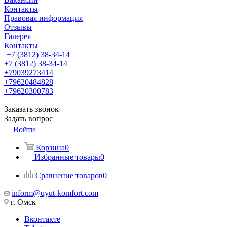
Контакты
Правовая информация
Отзывы
Галерея
Контакты
+7 (3812) 38-34-14
+7 (3812) 38-34-14
+79039273414
+79620484828
+79620300783
Заказать звонок
Задать вопрос
Войти
Корзина
0
Избранные товары
0
Сравнение товаров
0
inform@uyut-komfort.com
г. Омск
Вконтакте