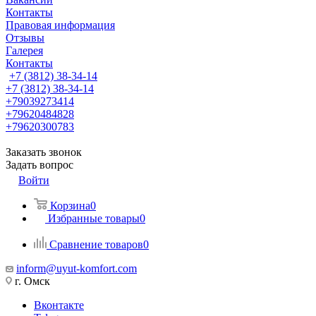
Контакты
Правовая информация
Отзывы
Галерея
Контакты
+7 (3812) 38-34-14
+7 (3812) 38-34-14
+79039273414
+79620484828
+79620300783
Заказать звонок
Задать вопрос
Войти
Корзина
0
Избранные товары
0
Сравнение товаров
0
inform@uyut-komfort.com
г. Омск
Вконтакте