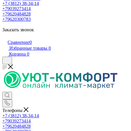
+7 (3812) 38-34-14
+79039273414
+79620484828
+79620300783
Заказать звонок
Сравнение
0
Избранные товары
0
Корзина
0
Телефоны
+7 (3812) 38-34-14
+79039273414
+79620484828