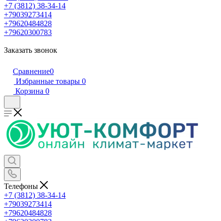
+7 (3812) 38-34-14
+79039273414
+79620484828
+79620300783
Заказать звонок
Сравнение
0
Избранные товары
0
Корзина
0
Телефоны
+7 (3812) 38-34-14
+79039273414
+79620484828