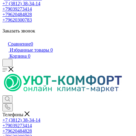
+7 (3812) 38-34-14
+79039273414
+79620484828
+79620300783
Заказать звонок
Сравнение
0
Избранные товары
0
Корзина
0
Телефоны
+7 (3812) 38-34-14
+79039273414
+79620484828