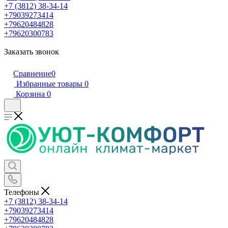
+7 (3812) 38-34-14
+79039273414
+79620484828
+79620300783
Заказать звонок
Сравнение
0
Избранные товары
0
Корзина
0
Телефоны
+7 (3812) 38-34-14
+79039273414
+79620484828