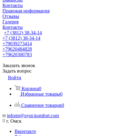
Контакты
Правовая информация
Отзывы
Галерея
Контакты
+7 (3812) 38-34-14
+7 (3812) 38-34-14
+79039273414
+79620484828
+79620300783
Заказать звонок
Задать вопрос
Войти
Корзина
0
Избранные товары
0
Сравнение товаров
0
inform@uyut-komfort.com
г. Омск
Вконтакте